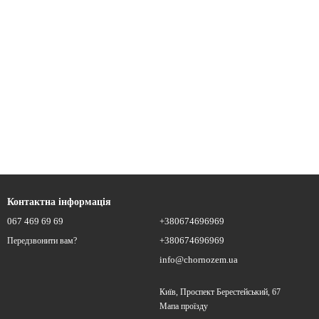
Контактна інформація
067 469 69 69
+380674696969
+380674696969
Передзвонити вам?
info@chornozem.ua
Київ, Проспект Берестейський, 67
Мапа проїзду