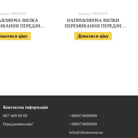
ртикул: 86019035
Артикул: 86019036
АВЛЯЮЧА ВИЛКА
НАПРАВЛЯЮЧА ВИЛКИ
ИКАННЯ ПЕРЕДАЧ
ПЕРЕМИКАННЯ ПЕРЕДАЧ
86019035
86019036
ізнатися ціну
Дізнатися ціну
Контактна інформація
067 469 69 69
+380674696969
+380674696969
Передзвонити вам?
info@chornozem.ua