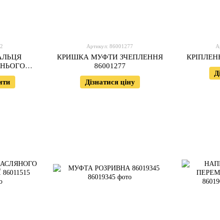
72
Артикул: 86001277
А
АЛЬЦЯ
КРИШКА МУФТИ ЗЧЕПЛЕННЯ
КРІПЛЕН
ЖНЬОГО
86001277
Д
ити
Дізнатися ціну