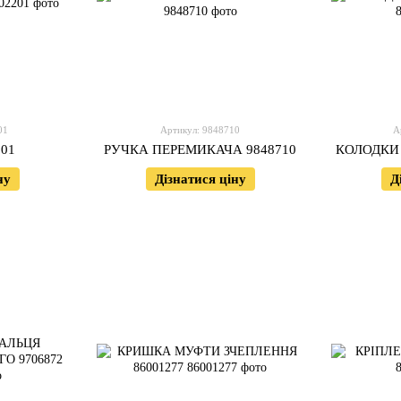
01
Артикул: 9848710
А
01
РУЧКА ПЕРЕМИКАЧА 9848710
КОЛОДКИ 
ну
Дізнатися ціну
Д