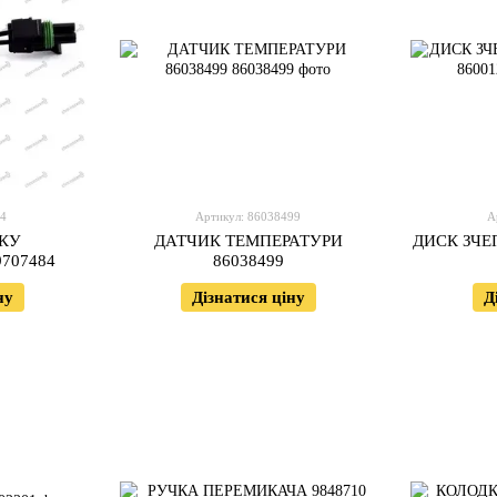
84
Артикул: 86038499
А
КУ
ДАТЧИК ТЕМПЕРАТУРИ
ДИСК ЗЧ
707484
86038499
ну
Дізнатися ціну
Д