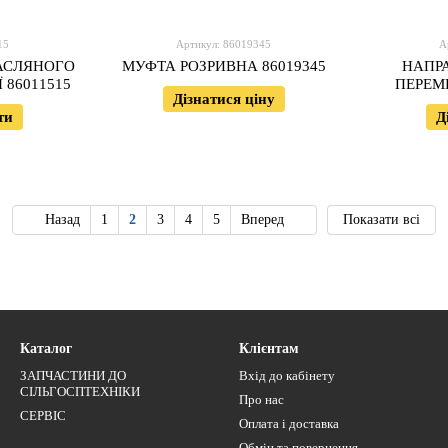
15
Артикул: 86019345
А
АСЛЯНОГО
МУФТА РОЗРИВНА 86019345
НАПР
 86011515
ПЕРЕМ
Дізнатися ціну
ти
Д
Назад
1
2
3
4
5
Вперед
Показати всі
Каталог
Клієнтам
ЗАПЧАСТИНИ ДО
Вхід до кабінету
СІЛЬГОСПТЕХНІКИ
Про нас
СЕРВІС
Оплата і доставка
Обмін та повернення