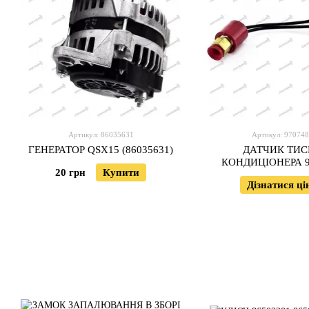
Артикул: 86035631
Артикул: 97074
ГЕНЕРАТОР QSX15 (86035631)
ДАТЧИК ТИС
КОНДИЦІОНЕРА 9
20 грн
Купити
Дізнатися ці