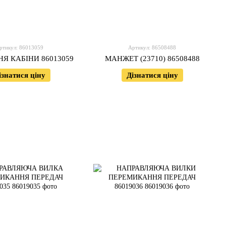
ртикул: 86013059
Артикул: 86508488
НЯ КАБІНИ 86013059
МАНЖЕТ (23710) 86508488
ізнатися ціну
Дізнатися ціну